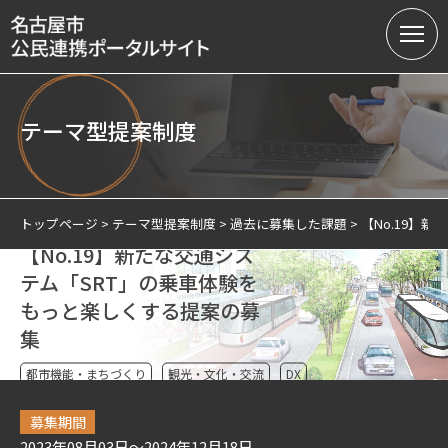
テーマ型提案制度
名古屋市の公民連携
提案募集中の課題（テーマ型）
トップページ
テーマ型提案制度
過去に募集した課題
【No.19】
【No.19】新たな交通シス
提案受付（テーマ型・フリー型）
テム「SRT」の乗車体験を
連携実績
もっと楽しくする提案の募
集
会員制度
都市機能・まちづくり
観光・文化・交流
DX
サテライトオフィスについて
募集期間
2023年08月03日～2024年12月18日