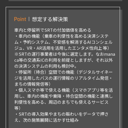
想定する解決策
車内と停留所でSRTの付加価値を高める
・車内の機能（乗車の利便性を高める決済システ
ム・予約システム、不安感を解消するAIコンシェル
ジュ、VR・AR活用を活用したエンタメ性向上 等）
※SRTの運行事業者は今後に選定します。なおmana
ca等の交通系ICの利用を前提としますが、それ以外
の決済システムの利用も検討中。
・停留所（待合）空間での機能（デジタルサイネー
ジを活用したバスの運行情報のリアルタイム発信・
まちの情報発信等）
・個人スマホ等で使える機能（スマホアプリ等を活
用し、車内の機能や乗降・待合空間の機能と連携し
利便性を高める、周辺のまちでも使えるサービス
等）
・SRTの導入効果やまちの賑わいをデータで押さ
え、次の施策展開に活かす仕組み