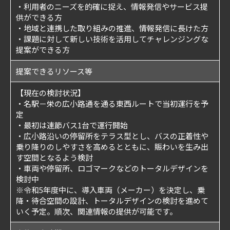
・利用者のニーズを的確に捉え、情報発信やサービス提
供ができる方
・地域と連携した取り組みの推進、情報発信に長けた方
・課題に対して新しい技術を活用してチャレンジングな
提案ができる方
提案できるリソース等
【現在の検討状況】
・名駅－栄の広小路通を通る東西ルートで当初運行を予
定
・最初は連節バス1台で運行開始
・広小路沿いの停留所をテラス型とし、バスの正着性や
乗り降りのしやすさを高めるとともに、賑わいを生み出
す空間となるよう検討
・車両や停留所、ロゴマークなどのトータルデザインを
検討中
※令和5年度中に、導入車両（メーカー）を決定し、乗
降・待合空間の設計、トータルデザインの検討を進めて
いく予定。順次、関連情報の提供が可能です。