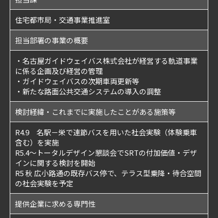
住宅都市局・交通事業推進室
担当部署の事業の概要
・名古屋ガイドウェイバス株式会社が経営する軌道事業
に係る企画及び経営の管理
・ガイドウェイバスの次期車両更新等
・新たな路面公共交通システムの導入の調整
検討経緯・これまでに実施したことがある施策等
R4.9 名駅－栄で連節バスを用いた社会実験（体験乗車
含む）を実施
R5.4～トータルデザイン懇談会でSRTの付加価値・デザ
インに関する検討を開始
R5 秋 広小路通の既存バス停で、テラス型乗降・待合空間
の社会実験を予定
提供企業に求める専門性