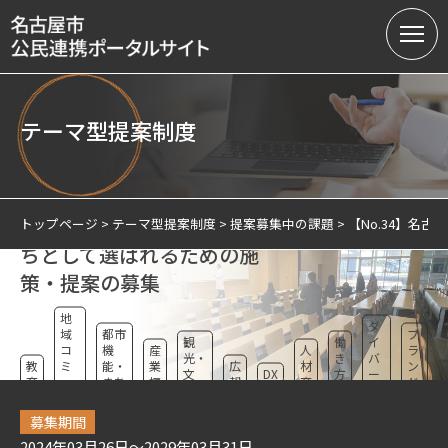
テーマ型提案制度
名古屋市の公民連携
【No.34】名古屋が全国の
提案募集中の課題（テーマ型）
学生から大学生活を送るま
トップページ
テーマ型提案制度
提案募集中の課題
【No.34】名
ちとして選ばれるための施
提案受付（テーマ型・フリー型）
策・提案の募集
連携実績
地
ダ
域
都市
ブ
会員制度
観
働
イ
コ
機
産
人
ラ
光・
き
バ
教
ミ
能・
業
広
材
ン
文
DX
方
ー
サテライトオフィスについて
育
ュ
まち
振
報
育
ド
化・
改
シ
ニ
づく
興
成
向
交流
革
テ
テ
り
上
募集期間
ィ
ィ
2024年03月26日～2029年03月31日