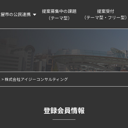
提案募集中の課題
提案受付
古屋市の公民連携
（テーマ型・フリー型
（テーマ型）
概要
提案制度を知る
リーディングプロジェクト
提案フォーム
活動記録
連携企業・団体
名古屋市の認証・パートナー制度等の紹介
ム
株式会社アイジーコンサルティング
企業版ふるさと納税制度の紹介
登録会員情報