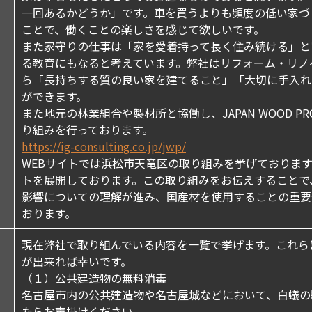
一回あるかどうか」です。車を買うよりも頻度の低い家づ
ことで、働くことの楽しさを感じて欲しいです。
また家守りの仕事は「家を愛着持って長く住み続ける」と
る教育にもなると考えています。弊社はリフォーム・リノ
ら「長持ちする質の良い家を建てること」「大切に手入れ
ができます。
また地元の林業組合や製材所と協働し、JAPAN WOOD 
り組みを行っております。
https://ig-consulting.co.jp/jwp/
WEBサイトでは浜松市天竜区の取り組みを挙げておりま
トを展開しております。この取り組みをお伝えすることで
影響についての理解が進み、国産材を使用することの重要
おります。
現在弊社で取り組んでいる内容を一覧で挙げます。これら
が出来れば幸いです。
（１）公共建造物の無料消毒
名古屋市内の公共建造物や名古屋城などにおいて、白蟻の
たらお声掛けください。