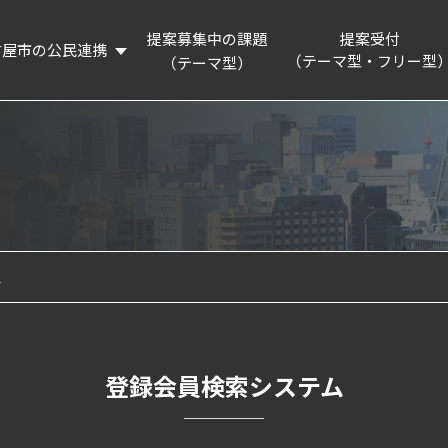
提案募集中の課題
提案受付
古屋市の公民連携
（テーマ型・フリー型
（テーマ型）
概要
提案制度を知る
リーディングプロジェクト
提案フォーム
活動記録
連携企業・団体
名古屋市の認証・パートナー制度等の紹介
ム
企業版ふるさと納税制度の紹介
登録会員検索システム