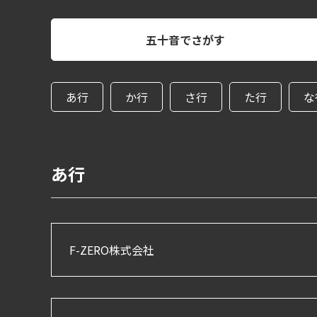
五十音でさがす
あ行
か行
さ行
た行
な
あ行
F-ZERO株式会社