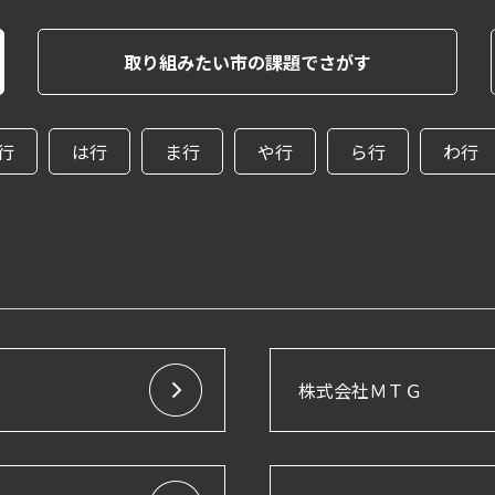
取り組みたい市の課題でさがす
行
は行
ま行
や行
ら行
わ行
株式会社ＭＴＧ