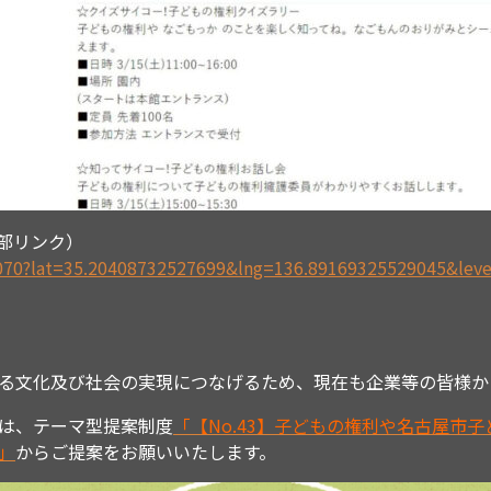
外部リンク）
0070?lat=35.20408732527699&lng=136.89169325529045&lev
る文化及び社会の実現につなげるため、現在も企業等の皆様か
は、テーマ型提案制度
「【No.43】子どもの権利や名古屋市
」
からご提案をお願いいたします。