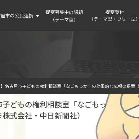
提案募集中の課題
提案受付
古屋市の公民連携
（テーマ型・フリー型
（テーマ型）
概要
提案制度を知る
リーディングプロジェクト
提案フォーム
活動記録
連携企業・団体
名古屋市の認証・パートナー制度等の紹介
告】名古屋市子どもの権利相談室「なごもっか」の効果的な広報の提案
企業版ふるさと納税制度の紹介
市子どもの権利相談室「なごもっ
ま株式会社・中日新聞社）