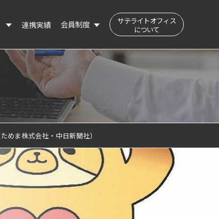
サテライトオフィス
会員制度
連携実績
）
について
公民交流フィールド（会員登録はこちら）
登録会員の検索
登録情報の変更
（ためま株式会社・中日新聞社）