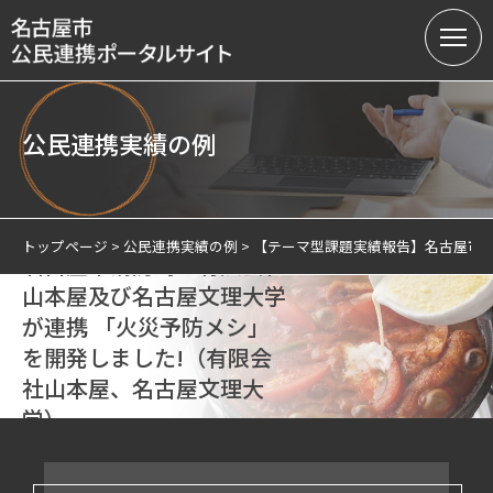
公民連携実績の例
名古屋市の公民連携
【テーマ型課題実績報告】
提案募集中の課題（テーマ型）
トップページ
公民連携実績の例
【テーマ型課題実績報告】名古屋市消
名古屋市消防局と有限会社
提案受付（テーマ型・フリー型）
山本屋及び名古屋文理大学
が連携 「火災予防メシ」
連携実績
を開発しました!（有限会
会員制度
社山本屋、名古屋文理大
学）
サテライトオフィスについて
防災・安全
広報