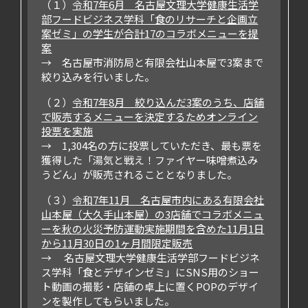
（１）
令和7年6月 名古屋文理大学健康生活学
部フードビジネス学科「食のリサーチと企画立
案ゼミ」の学生が合計17のコラボメニューを提
案
→ 名古屋市消防局と有限会社山本屋で3案まで
絞り込みを行いました。
（２）
令和7年8月 絞り込んだ3案のうち、店舗
で販売するメニューを決定するためオンライン
投票を実施
→ 1,304名の方に投票していただき、最も票を
獲得した「湯気と戦え！ファイヤー味噌煮込み
うどん」が販売されることとなりました。
（３）
令和7年11月 名古屋市内にある有限会社
山本屋（大久手山本屋）の3店舗でコラボメニュ
ーを秋の火災予防運動実施期間を含めた11月1日
から11月30日の1ヶ月間限定販売
→ 名古屋文理大学健康生活学部フードビジネ
ス学科「食とデザインゼミ」にSNS用のショー
ト動画の撮影・店舗の卓上に置くPOPのデザイ
ンを製作してもらいました。