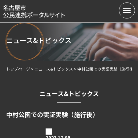
ニュース&トピックス
名古屋市の公民連携
提案募集中の課題（テーマ型）
トップページ
ニュース&トピックス
中村公園での実証実験（施行後）
提案受付（テーマ型・フリー型）
連携実績
ニュース&トピックス
会員制度
中村公園での実証実験（施行後）
サテライトオフィスについて
2023.12.08