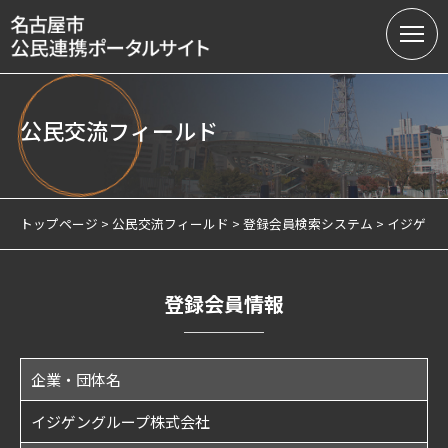
公民交流フィールド
名古屋市の公民連携
提案募集中の課題（テーマ型）
トップページ
公民交流フィールド
登録会員検索システム
イジゲン
提案受付（テーマ型・フリー型）
連携実績
登録会員情報
会員制度
企業・団体名
サテライトオフィスについて
イジゲングループ株式会社