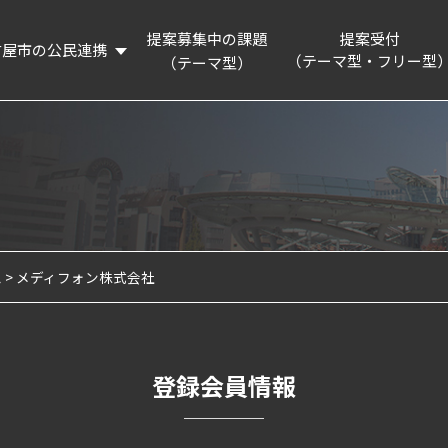
提案募集中の課題
提案受付
古屋市の公民連携
（テーマ型・フリー型
（テーマ型）
概要
提案制度を知る
リーディングプロジェクト
提案フォーム
活動記録
連携企業・団体
名古屋市の認証・パートナー制度等の紹介
ム
メディフォン株式会社
企業版ふるさと納税制度の紹介
登録会員情報