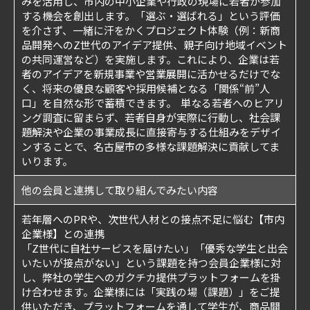
みを活用し、市内の中小企業や行政の現場に若者が参加
する機会を創出します。「選ぶ・選ばれる」という評価
を介さず、一緒に汗をかくプロジェクト体験（例：新商
品開発へのZ世代のアイデア提供、親子向け地域イベント
の共同運営など）を実施します。これにより、企業は若
者のアイデアを新規事業や営業展開に活かせるだけでな
く、将来の優良な顧客や採用候補となる「関係“前”人
口」を自然な形で蓄積できます。 単なる若者へのヒアリ
ング調査に留まらず、若者自身が実際に行動し、社会課
題解決や企業の事業成長に直接寄与する仕組みをデザイ
ンすることで、名古屋市の多様な課題解決に貢献してま
いります。
他の会員と連携して取り組んでみたい内容
若年層へのPRや、次世代人材との接点不足に悩む【市内
企業様】との連携
「Z世代に自社サービスを届けたい」「優秀な学生と出会
いたいが接点がない」という課題を持つ会員企業様に対
し、弊社の学生へのガクチカ提供プラットフォームを掛
け合わせます。企業様には「実践の場（課題）」をご提
供いただき、プラットフォームを通して学生が、商品開