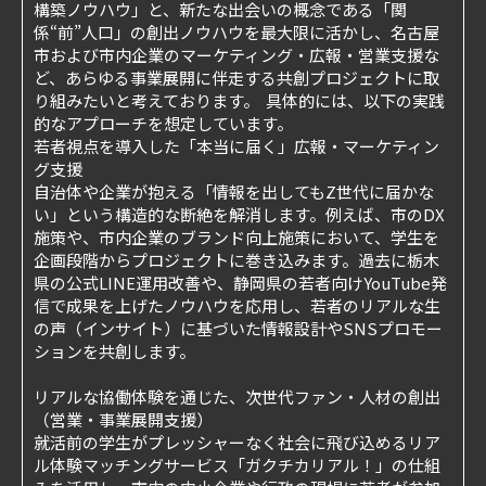
構築ノウハウ」と、新たな出会いの概念である「関
係“前”人口」の創出ノウハウを最大限に活かし、名古屋
市および市内企業のマーケティング・広報・営業支援な
ど、あらゆる事業展開に伴走する共創プロジェクトに取
り組みたいと考えております。 具体的には、以下の実践
的なアプローチを想定しています。
若者視点を導入した「本当に届く」広報・マーケティン
グ支援
自治体や企業が抱える「情報を出してもZ世代に届かな
い」という構造的な断絶を解消します。例えば、市のDX
施策や、市内企業のブランド向上施策において、学生を
企画段階からプロジェクトに巻き込みます。過去に栃木
県の公式LINE運用改善や、静岡県の若者向けYouTube発
信で成果を上げたノウハウを応用し、若者のリアルな生
の声（インサイト）に基づいた情報設計やSNSプロモー
ションを共創します。
リアルな協働体験を通じた、次世代ファン・人材の創出
（営業・事業展開支援）
就活前の学生がプレッシャーなく社会に飛び込めるリア
ル体験マッチングサービス「ガクチカリアル！」の仕組