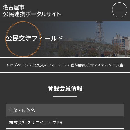
公民交流フィールド
名古屋市の公民連携
提案募集中の課題（テーマ型）
トップページ
公民交流フィールド
登録会員検索システム
株式会社ク
提案受付（テーマ型・フリー型）
連携実績
登録会員情報
会員制度
企業・団体名
サテライトオフィスについて
株式会社クリエイティブPR