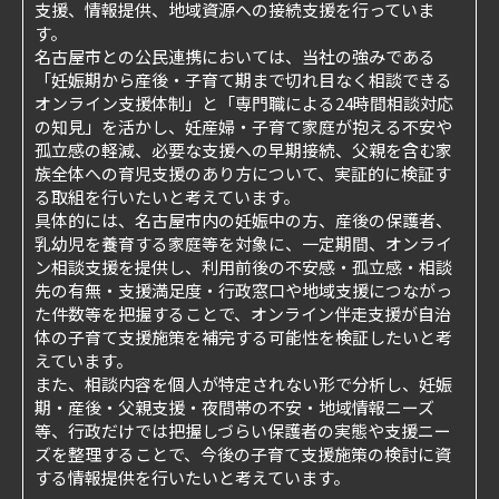
支援、情報提供、地域資源への接続支援を行っていま
す。
名古屋市との公民連携においては、当社の強みである
「妊娠期から産後・子育て期まで切れ目なく相談できる
オンライン支援体制」と「専門職による24時間相談対応
の知見」を活かし、妊産婦・子育て家庭が抱える不安や
孤立感の軽減、必要な支援への早期接続、父親を含む家
族全体への育児支援のあり方について、実証的に検証す
る取組を行いたいと考えています。
具体的には、名古屋市内の妊娠中の方、産後の保護者、
乳幼児を養育する家庭等を対象に、一定期間、オンライ
ン相談支援を提供し、利用前後の不安感・孤立感・相談
先の有無・支援満足度・行政窓口や地域支援につながっ
た件数等を把握することで、オンライン伴走支援が自治
体の子育て支援施策を補完する可能性を検証したいと考
えています。
また、相談内容を個人が特定されない形で分析し、妊娠
期・産後・父親支援・夜間帯の不安・地域情報ニーズ
等、行政だけでは把握しづらい保護者の実態や支援ニー
ズを整理することで、今後の子育て支援施策の検討に資
する情報提供を行いたいと考えています。