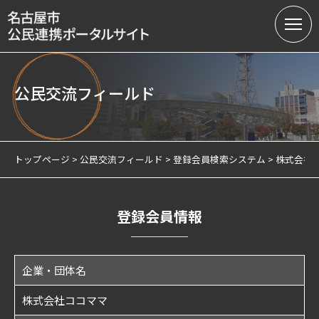
公民交流フィールド
名古屋市の公民連携
提案募集中の課題（テーマ型）
トップページ
公民交流フィールド
登録会員検索システム
株式会社
提案受付（テーマ型・フリー型）
連携実績
登録会員情報
会員制度
企業・団体名
サテライトオフィスについて
株式会社ココママ