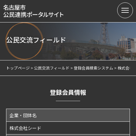
公民交流フィールド
名古屋市の公民連携
提案募集中の課題（テーマ型）
トップページ
公民交流フィールド
登録会員検索システム
株式会社
提案受付（テーマ型・フリー型）
連携実績
登録会員情報
会員制度
企業・団体名
サテライトオフィスについて
株式会社シード