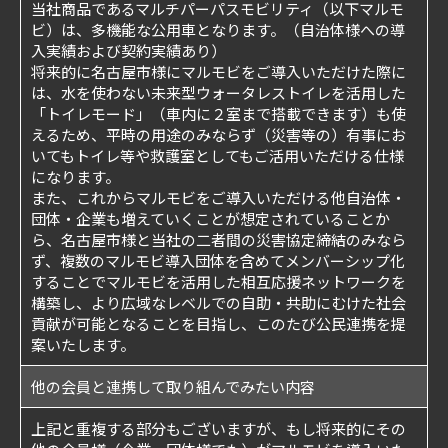
当社商品であるマルチパーパスモビリティ（以下マルモ
ビ）は、多機能な公用車となります。（自治体様への導
入実績および契約実績あり）
将来的に名古屋市様にマルモビをご導入いただけた際に
は、水を使わない未来型ウォータレストイレを活用した
「トイレモード」（車内に２室まで搭載できます）も使
えるため、平時の用途のみならず（災害等の）有事にお
いてもトイレ等や救護室としてもご活用いただける仕様
になります。
また、これからマルモビをご導入いただける他自治体・
団体・企業も増えていくことが想定されていることか
ら、名古屋市様と当社の二者間の災害協定締結のみなら
ず、複数のマルモビ導入団体を含めてメンバーシップ化
することでマルモビを活用した相互応援ネットワークを
構築し、より広域なレベルでの自助・共助にむけた社会
貢献が可能となることを目指し、このたび公民連携を提
案いたします。
他の会員と連携して取り組んでみたい内容
上記と重複する部分もございますが、もし将来的にその