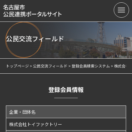
公民交流フィールド
名古屋市の公民連携
提案募集中の課題（テーマ型）
トップページ
公民交流フィールド
登録会員検索システム
株式会社
提案受付（テーマ型・フリー型）
連携実績
登録会員情報
会員制度
企業・団体名
サテライトオフィスについて
株式会社トイファクトリー