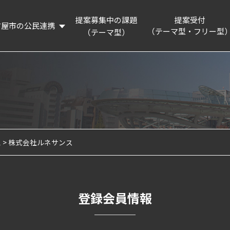
提案募集中の課題
提案受付
古屋市の公民連携
（テーマ型・フリー型
（テーマ型）
概要
提案制度を知る
リーディングプロジェクト
提案フォーム
活動記録
連携企業・団体
名古屋市の認証・パートナー制度等の紹介
ム
株式会社ルネサンス
企業版ふるさと納税制度の紹介
登録会員情報