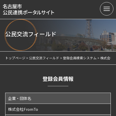
公民交流フィールド
名古屋市の公民連携
提案募集中の課題（テーマ型）
トップページ
公民交流フィールド
登録会員検索システム
株式会社Fr
提案受付（テーマ型・フリー型）
連携実績
登録会員情報
会員制度
企業・団体名
サテライトオフィスについて
株式会社FromTo