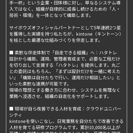
手一杯」という企業・団体様に対し、単なるシステム導
入ではなく、組織が自律的に成長し続けるための「人・
技術・環境」を一体となって構築します。
サイボウズオフィシャルパートナーとして5年連続2つ星
を獲得した実績を持つ私たちが、kintone（キントーン）
を核とした最適な仕組みづくりを伴走します。
■ 柔軟な伴走体制で「自走できる組織」へ：ハタトレ
設計から構築、運用、管理者育成まで、必要な工程だけ
を切り出して支援する「ハタトレ」を提供します。丸ご
との委託はもちろん、「まずは設計だけを一緒に考えた
い」「構築は自分たちで行い、運用だけ相談したい」と
いった柔軟な連携が可能です。
現場の理想とする働き方に合わせ、システムを無理なく
業務へ浸透させ、組織の自走化をサポートします。
■ 現場が自ら改善できる人材を育成：クラウドユニバー
シティ
kintoneを使いこなし、日常業務を自分たちで改善できる
人材を育てる研修プログラムです。累計10,000名以上が