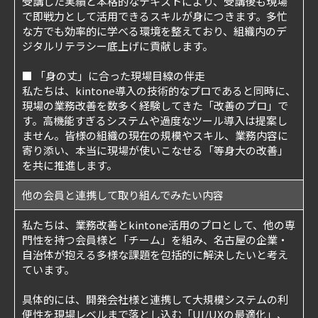
受講した実績と本格的なテキストにより、受講後も現場
で即戦力として活用できるスキルが身につきます。多忙
な方でも効率的に学べる環境を整えており、組織内のデ
ジタルリテラシー底上げに貢献します。
■ 「身の丈」に合った現場目線の伴走
私たちは、kintone導入の技術的なプロであると同時に、
現場の業務改善を数多く経験してきた「改善のプロ」で
す。高機能すぎるシステムや過度なツール導入は提案し
ません。皆様の組織の現在の規模やスキル、業務内容に
寄り添い、本当に現場が使いこなせる「等身大の改善」
を共に推進します。
他の会員と連携して取り組んでみたい内容
私たちは、業務改善とkintone活用のプロとして、他の専
門性を持つ会員様と「チーム」を組み、名古屋の企業・
自治体が抱える多様な課題を包括的に解決したいと考え
ています。
具体的には、開発会社様と連携して大規模システムの利
便性を現場レベルまで落とし込む「UI/UXの最適化」、