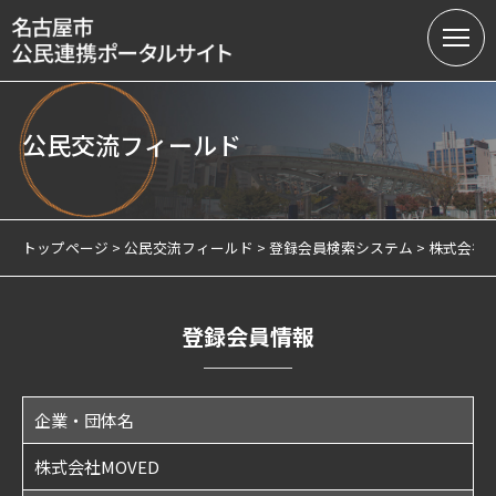
公民交流フィールド
名古屋市の公民連携
提案募集中の課題（テーマ型）
トップページ
公民交流フィールド
登録会員検索システム
株式会社M
提案受付（テーマ型・フリー型）
連携実績
登録会員情報
会員制度
企業・団体名
サテライトオフィスについて
株式会社MOVED