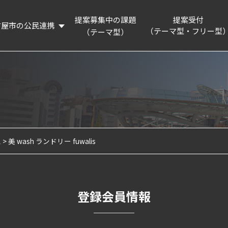
提案募集中の課題
提案受付
古屋市の公民連携
（テーマ型・フリー型
（テーマ型）
概要
提案制度を知る
リーディングプロジェクト
提案フォーム
活動記録
連携企業・団体
名古屋市の認証・パートナー制度等の紹介
ム
美 wash ランドリー fuwalis
企業版ふるさと納税制度の紹介
登録会員情報