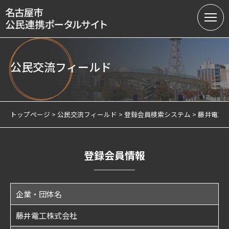
公民交流フィールド
名古屋市の公民連携
提案募集中の課題（テーマ型）
トップページ
公民交流フィールド
登録会員検索システム
藤井電工
提案受付（テーマ型・フリー型）
連携実績
登録会員情報
会員制度
企業・団体名
サテライトオフィスについて
藤井電工株式会社