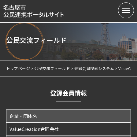
公民交流フィールド
名古屋市の公民連携
提案募集中の課題（テーマ型）
トップページ
公民交流フィールド
登録会員検索システム
ValueCr
提案受付（テーマ型・フリー型）
連携実績
登録会員情報
会員制度
企業・団体名
サテライトオフィスについて
ValueCreation合同会社