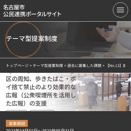
テーマ型提案制度
名古屋市の公民連携
提案募集中の課題（テーマ型）
トップページ
テーマ型提案制度
過去に募集した課題
【No.13
【No.13】路上喫煙禁止地
提案受付（テーマ型・フリー型）
区の周知、歩きたばこ・ポ
イ捨て禁止のより効果的な
連携実績
広報（公衆喫煙所を活用し
会員制度
た広報）の支援
サテライトオフィスについて
健康・福祉
環境・緑・水
募集期間
2023年04月01日～2023年05月31日