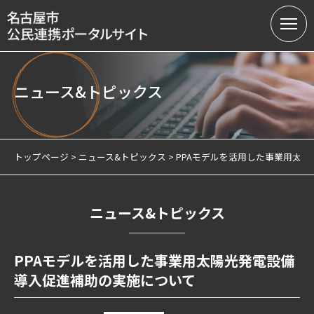
ニュース&トピックス
名古屋市の公民連携
提案募集中の課題（テーマ型）
トップページ
ニュース&トピックス
PPAモデルを活用した事業用太
提案受付（テーマ型・フリー型）
連携実績
ニュース&トピックス
会員制度
PPAモデルを活用した事業用太陽光発電設備
サテライトオフィスについて
導入促進補助の実施について