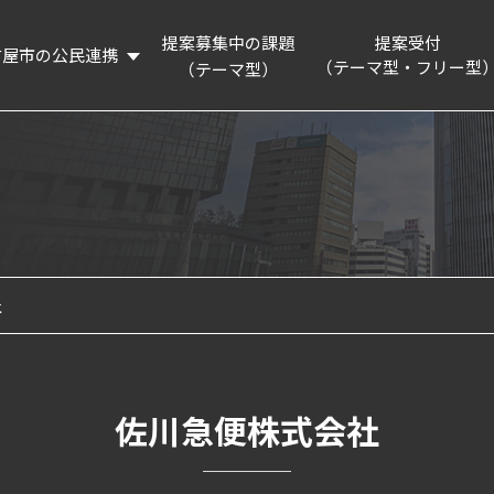
提案募集中の課題
提案受付
古屋市の公民連携
（テーマ型・フリー型
（テーマ型）
概要
提案制度を知る
リーディングプロジェクト
提案フォーム
活動記録
連携企業・団体
名古屋市の認証・パートナー制度等の紹介
社
企業版ふるさと納税制度の紹介
佐川急便株式会社