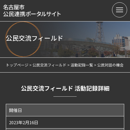
公民交流フィールド
名古屋市の公民連携
提案募集中の課題（テーマ型）
トップページ
公民交流フィールド
活動記録一覧
公民対話の機会（
提案受付（テーマ型・フリー型）
連携実績
公民交流フィールド 活動記録詳細
会員制度
開催日
サテライトオフィスについて
2023年2月16日