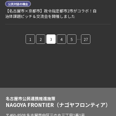
公民対話の機会
【名古屋市×京都市】政令指定都市2市がコラボ！自
治体課題ピッチ＆交流会を開催しました
1
2
3
4
5
…
27
名古屋市公民連携推進施策
NAGOYA FRONTIER
（ナゴヤフロンティア）
〒460-8508 名古屋市中区三の丸三丁目1番1号