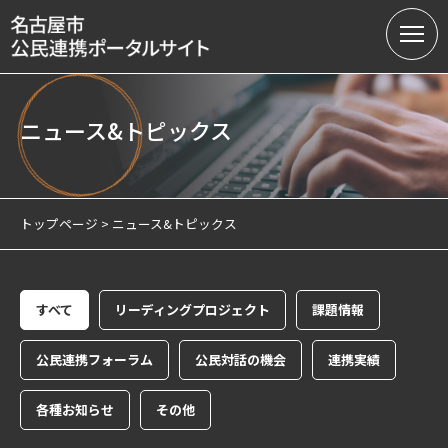
ニュース&トピックス
名古屋市の公民連携
提案募集中の課題（テーマ型）
トップページ
ニュース&トピックス
提案受付（テーマ型・フリー型）
連携実績
すべて
リーディング
プロジェクト
課題情報
会員制度
公民連携
フォーラム
公民対話の
機会
連携実績
サテライトオフィスについて
各種お知らせ
その他