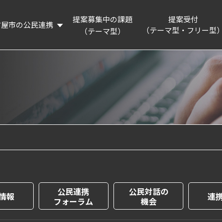
提案募集中の課題
提案受付
古屋市の公民連携
（テーマ型・フリー型
（テーマ型）
概要
提案制度を知る
リーディングプロジェクト
提案フォーム
活動記録
連携企業・団体
名古屋市の認証・パートナー制度等の紹介
企業版ふるさと納税制度の紹介
公民連携
公民対話の
情報
連
フォーラム
機会