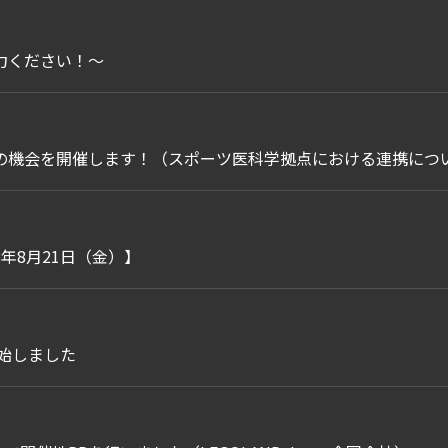
力ください！～
の機会を開催します！（スポーツ医科学拠点における連携につ
年8月21日（金）】
始しました