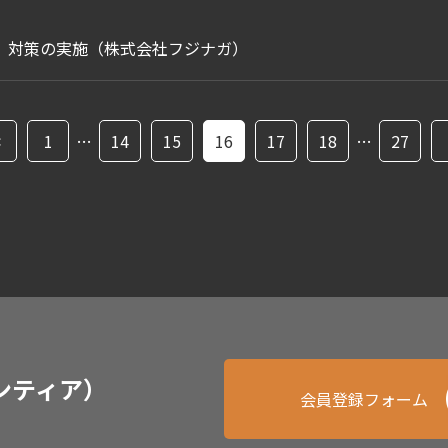
）対策の実施（株式会社フジナガ）
<
1
…
14
15
16
17
18
…
27
ンティア）
会員登録フォーム