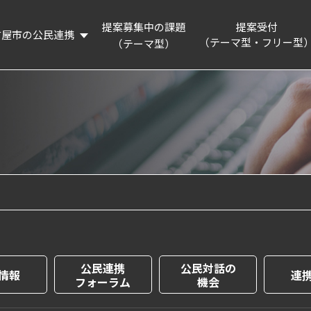
提案募集中の課題
提案受付
古屋市の公民連携
（テーマ型・フリー型
（テーマ型）
概要
提案制度を知る
リーディングプロジェクト
提案フォーム
活動記録
連携企業・団体
名古屋市の認証・パートナー制度等の紹介
企業版ふるさと納税制度の紹介
公民連携
公民対話の
情報
連
フォーラム
機会